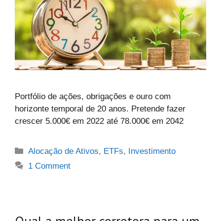
Portfólio de ações, obrigações e ouro com
horizonte temporal de 20 anos. Pretende fazer
crescer 5.000€ em 2022 até 78.000€ em 2042
Categories
Alocação de Ativos
,
ETFs
,
Investimento
1 Comment
Qual a melhor corretora para um