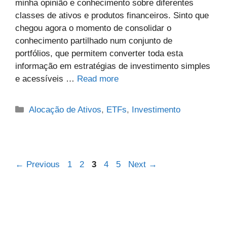
minha opinião e conhecimento sobre diferentes
classes de ativos e produtos financeiros. Sinto que
chegou agora o momento de consolidar o
conhecimento partilhado num conjunto de
portfólios, que permitem converter toda esta
informação em estratégias de investimento simples
e acessíveis …
Read more
Categories
Alocação de Ativos
,
ETFs
,
Investimento
Page
Page
Page
Page
Page
←
Previous
1
2
3
4
5
Next
→