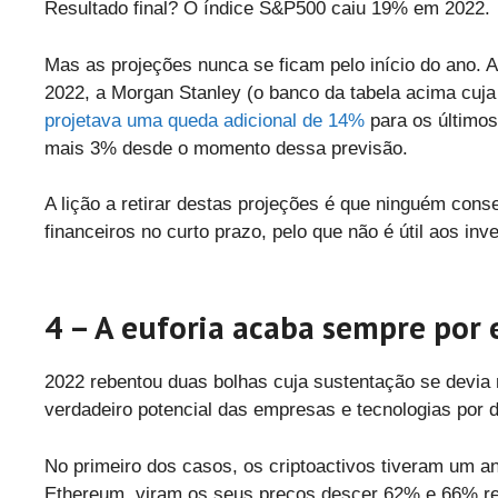
Resultado final? O índice S&P500 caiu 19% em 2022.
Mas as projeções nunca se ficam pelo início do ano. A
2022, a Morgan Stanley (o banco da tabela acima cuja 
projetava uma queda adicional de 14%
para os últimos
mais 3% desde o momento dessa previsão.
A lição a retirar destas projeções é que ninguém co
financeiros no curto prazo, pelo que não é útil aos inv
4 – A euforia acaba sempre por 
2022 rebentou duas bolhas cuja sustentação se devia 
verdadeiro potencial das empresas e tecnologias por d
No primeiro dos casos, os criptoactivos tiveram um an
Ethereum, viram os seus preços descer 62% e 66% r